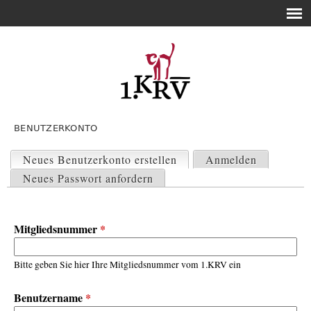
BENUTZERKONTO
H
a
Neues Benutzerkonto erstellen
(aktiver Reiter)
Anmelden
u
Neues Passwort anfordern
p
t
-
Mitgliedsnummer
*
R
e
i
Bitte geben Sie hier Ihre Mitgliedsnummer vom 1.KRV ein
t
e
Benutzername
*