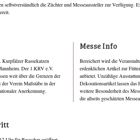
n selbstverständlich die Züchter und Messeaussteller zur Verfügung. E
ereit.
Messe Info
 Kurpfälzer Rassekatzen
Bereichert wird die Veranstal
n Mannheim. Der 1.KRV e.V.
erdenklichen Artikel zur Fütt
ssen weit über die Grenzen der
anbietet. Unzählige Ausstatt
t der Verein Maßstäbe in der
Dekorationsartikel lassen das
nationaler Anerkennung.
weitere Besonderheit des Mess
die allseits geschätzten Messe
itt
 17 Uhr für Besucher geöffnet.