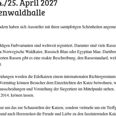
/25. April 2027
enwaldhalle
ern haben sich Aussteller mit ihren samtpfotigen Schönheiten angemel
gen Farbvarianten sind weltweit registriert. Darunter sind viele Rassen
a Norwegische Waldkatze, Russisch Blau oder Egyptian Mau. Darüber h
ierten Rassen gibt es eine exakte Beschreibung, den Rassestandard, wel
t.
dungen werden die Edelkatzen einem internationalen Richtergremium 
 Vormittag können Besucher dem Einzelrichten der Katze beiwohnen,
ausscheidungen und Vorstellung der Siegertiere im Mittelpunkt stehen.
 2014, krönen lassen.
t nur um das zur Schaustellen der Katzen, sondern vielmehr um ein Tre
n und nach Herzenslust die Freude und Liebe zu den faszinierenden Kat