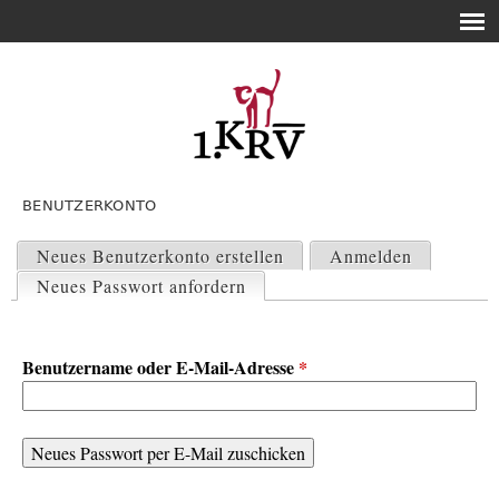
BENUTZERKONTO
H
a
Neues Benutzerkonto erstellen
Anmelden
u
Neues Passwort anfordern
(aktiver Reiter)
p
t
-
Benutzername oder E-Mail-Adresse
*
R
e
i
t
e