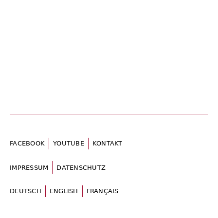
r
FACEBOOK
YOUTUBE
KONTAKT
IMPRESSUM
DATENSCHUTZ
DEUTSCH
ENGLISH
FRANÇAIS