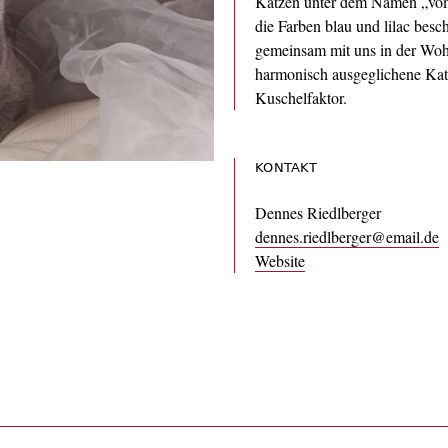
Katzen unter dem Namen „vom
die Farben blau und lilac besc
gemeinsam mit uns in der Woh
harmonisch ausgeglichene Kat
Kuschelfaktor.
KONTAKT
Dennes Riedlberger
dennes.riedlberger@email.de
Website