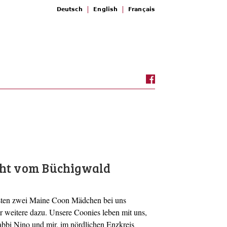
Deutsch
English
Français
ht vom Büchigwald
ersten zwei Maine Coon Mädchen bei uns
r weitere dazu. Unsere Coonies leben mit uns,
bbi Nino und mir, im nördlichen Enzkreis