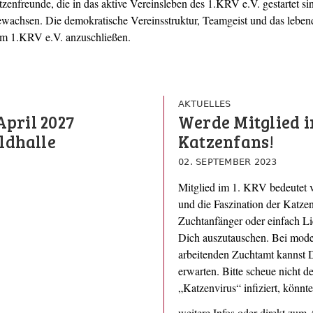
reunde, die in das aktive Vereinsleben des 1.KRV e.V. gestartet sind
wachsen. Die demokratische Vereinsstruktur, Teamgeist und das leben
dem 1.KRV e.V. anzuschließen.
AKTUELLES
April 2027
Werde Mitglied i
ldhalle
Katzenfans!
02. SEPTEMBER 2023
Mitglied im 1. KRV bedeutet v
und die Faszination der Katzen
Zuchtanfänger oder einfach Li
Dich auszutauschen. Bei mode
arbeitenden Zuchtamt kannst
erwarten. Bitte scheue nicht d
„Katzenvirus“ infiziert, könnte
weitere
Infos
oder direkt zum