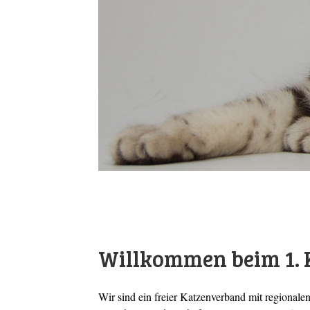
Europachamp
Joy des Bo
Wurf du 
Lumino
Whi
F
A
Willkommen beim 1. K
Wir sind ein freier Katzenverband mit regionale